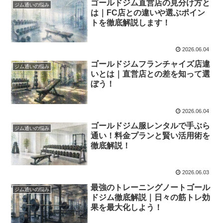
ゴールドジム直営店の見分け方と
ジム通いの悩み
は｜FC店との違いや選ぶポイン
トを徹底解説します！
2026.06.04
ゴールドジムフランチャイズ店違
ジム通いの悩み
いとは｜直営店との差を知って選
ぼう！
2026.06.04
ゴールドジム服レンタルで手ぶら
ジム通いの悩み
通い！料金プランと賢い活用術を
徹底解説！
2026.06.03
最強のトレーニングノートゴール
ジム通いの悩み
ドジム徹底解説｜日々の筋トレ効
果を最大化しよう！