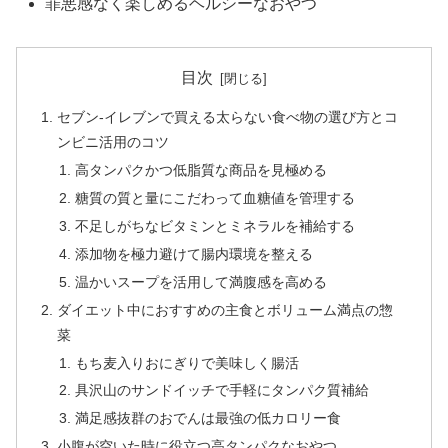
罪悪感なく楽しめるヘルシーなおやつ
目次
セブン-イレブンで買える太らない食べ物の選び方とコ
ンビニ活用のコツ
高タンパクかつ低脂質な商品を見極める
糖質の質と量にこだわって血糖値を管理する
不足しがちなビタミンとミネラルを補給する
添加物を極力避けて腸内環境を整える
温かいスープを活用して満腹感を高める
ダイエット中におすすめの主食とボリューム満点の惣
菜
もち麦入りおにぎりで美味しく腸活
具沢山のサンドイッチで手軽にタンパク質補給
満足感抜群のおでんは最強の低カロリー食
小腹が空いた時に役立つ高タンパクなおやつ