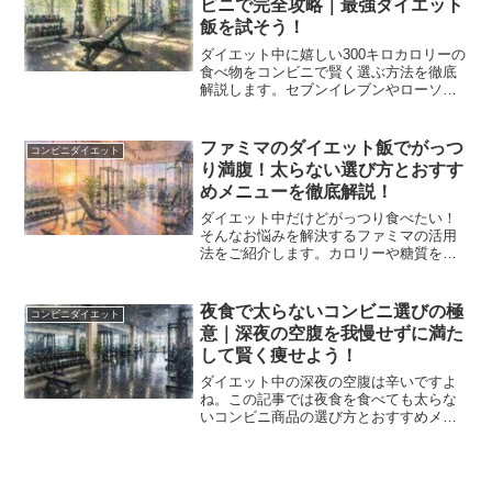
ビニで完全攻略｜最強ダイエット
伝えします。
飯を試そう！
ダイエット中に嬉しい300キロカロリーの
食べ物をコンビニで賢く選ぶ方法を徹底
解説します。セブンイレブンやローソン
やファミリーマートで買える高タンパク
で低脂質なメニューを組み合わせれば美
味しく痩せることが可能です。あなたに
ファミマのダイエット飯でがっつ
コンビニダイエット
ぴったりの手軽なコンビニダイエット飯
り満腹！太らない選び方とおすす
を見つけて理想の体型を手に入れましょ
めメニューを徹底解説！
う。
ダイエット中だけどがっつり食べたい！
そんなお悩みを解決するファミマの活用
法をご紹介します。カロリーや糖質を抑
えつつ満腹感を得られるお弁当、パスタ
サラダ、ホットスナックなどを厳選。高
たんぱく質で太りにくい体作りをサポー
夜食で太らないコンビニ選びの極
コンビニダイエット
トする、美味しいコンビニ飯の選び方を
意｜深夜の空腹を我慢せずに満た
マスターしましょう。
して賢く痩せよう！
ダイエット中の深夜の空腹は辛いですよ
ね。この記事では夜食を食べても太らな
いコンビニ商品の選び方とおすすめメニ
ューを徹底解説します。低カロリーで高
タンパク質な食品や温かいスープなど太
りにくい夜食の条件を把握すれば罪悪感
なくお腹を満たせます。正しい知識を身