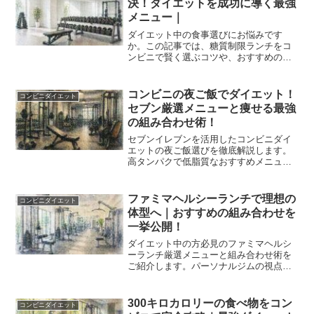
決！ダイエットを成功に導く最強
メニュー｜
ダイエット中の食事選びにお悩みです
か。この記事では、糖質制限ランチをコ
ンビニで賢く選ぶコツや、おすすめの組
み合わせメニューをプロの視点で徹底解
説します。セブンイレブン、ローソン、
ファミリーマートですぐに買える美味し
コンビニの夜ご飯でダイエット！
コンビニダイエット
い低糖質アイテムを活用して、無理なく
セブン厳選メニューと痩せる最強
理想の体型を手に入れましょう。
の組み合わせ術！
セブンイレブンを活用したコンビニダイ
エットの夜ご飯選びを徹底解説します。
高タンパクで低脂質なおすすめメニュー
から、遅い時間の食事でも太りにくい組
み合わせ術まで、ボディメイクを成功に
導く秘訣を網羅しました。手軽に買える
ファミマヘルシーランチで理想の
コンビニダイエット
セブンの惣菜やスープを取り入れて、健
体型へ｜おすすめの組み合わせを
康的に理想の体型を目指しましょう！
一挙公開！
ダイエット中の方必見のファミマヘルシ
ーランチ厳選メニューと組み合わせ術を
ご紹介します。パーソナルジムの視点か
ら高タンパクで低脂質な最新のコンビニ
活用法を徹底解説。忙しい日でも手軽に
栄養管理ができ、理想のボディメイクを
300キロカロリーの食べ物をコン
コンビニダイエット
強力にサポートする具体的な選び方をお