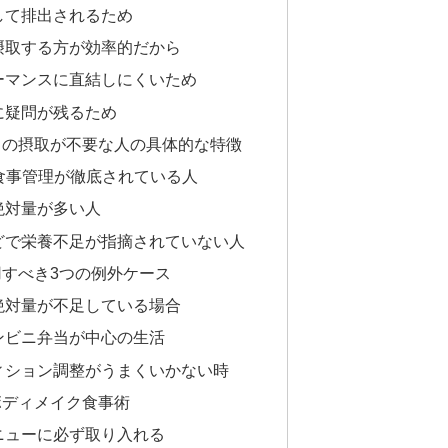
して排出されるため
摂取する方が効率的だから
ーマンスに直結しにくいため
に疑問が残るため
トの摂取が不要な人の具体的な特徴
食事管理が徹底されている人
絶対量が多い人
どで栄養不足が指摘されていない人
すべき3つの例外ケース
絶対量が不足している場合
ンビニ弁当が中心の生活
ィション調整がうまくいかない時
ボディメイク食事術
ニューに必ず取り入れる