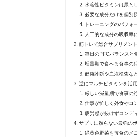
水溶性ビタミンは尿と
必要な成分だけを個別
トレーニングのパフォ
人工的な成分の吸収率
筋トレで総合サプリメン
毎日のPFCバランスと
増量期で食べる食事の
健康診断や血液検査な
逆にマルチビタミンを活用
厳しい減量期で食事の
仕事が忙しく外食やコ
疲労感が抜けずコンデ
サプリに頼らない最強の
緑黄色野菜を毎食のメ