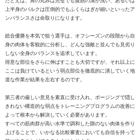
たとえば、肩の丸みは完璧でも腹筋の溝が浅い、あるいは
上半身のバルクは圧倒的でもふくらはぎが細いといったア
ンバランスさは命取りになります。
総合優勝を本気で狙う選手は、オフシーズンの段階から自
身の肉体を客観的に分析し、どんな強敵と並んでも見劣り
しない全身のバランスを追求しています。
得意な部位をさらに伸ばすことも大切ですが、それ以上に
ここは負けているという弱点部位を徹底的に潰していく地
道な作業が結果を左右するのです。
第三者の厳しい意見を素直に受け入れ、ポージングで隠し
きれない構造的な弱点をトレーニングプログラムの改善に
よって根本から解決していく必要があります。
すべての筋肉群が高い水準で調和した隙のない肉体を作り
上げることで、いかなる比較審査においても自信を持って