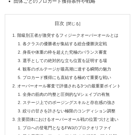
団体ごとのプロカード獲得条件や戦略
目次
階級別王者が激突するフィジークオーバーオールとは
各クラスの優勝者が集結する総合優勝決定戦
身長や体重の枠を超えた究極のバランス審査
選手としての絶対的な立ち位置を証明する場
観客のボルテージが最高潮に達する瞬間の魅力
プロカード獲得にも直結する極めて重要な戦い
オーバーオール審査で評価される3つの最重要ポイント
全身の筋肉の均整と圧倒的なVシェイプの有無
ステージ上でのポージングスキルと存在感の強さ
絞りの甘さを許さない極限のコンディション調整
主要団体におけるオーバーオール戦の位置づけと違い
プロへの登竜門となるFWJのプロクオリファイ