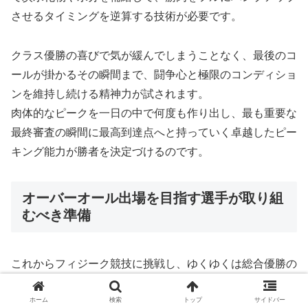
させるタイミングを逆算する技術が必要です。
クラス優勝の喜びで気が緩んでしまうことなく、最後のコ
ールが掛かるその瞬間まで、闘争心と極限のコンディショ
ンを維持し続ける精神力が試されます。
肉体的なピークを一日の中で何度も作り出し、最も重要な
最終審査の瞬間に最高到達点へと持っていく卓越したピー
キング能力が勝者を決定づけるのです。
オーバーオール出場を目指す選手が取り組
むべき準備
これからフィジーク競技に挑戦し、ゆくゆくは総合優勝の
タイトルを手にしたいと考えている選手は、どのような準
ホーム
検索
トップ
サイドバー
備を進めていくべきでしょうか。