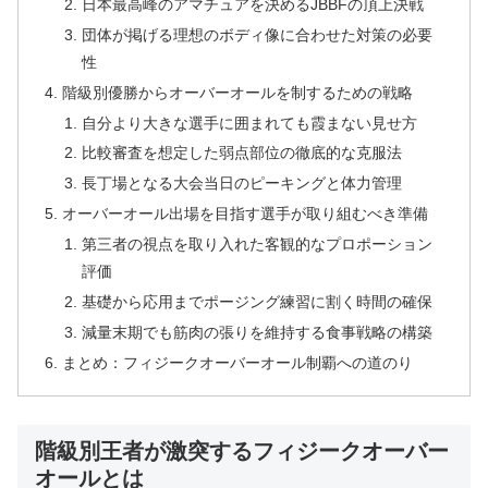
日本最高峰のアマチュアを決めるJBBFの頂上決戦
団体が掲げる理想のボディ像に合わせた対策の必要
性
階級別優勝からオーバーオールを制するための戦略
自分より大きな選手に囲まれても霞まない見せ方
比較審査を想定した弱点部位の徹底的な克服法
長丁場となる大会当日のピーキングと体力管理
オーバーオール出場を目指す選手が取り組むべき準備
第三者の視点を取り入れた客観的なプロポーション
評価
基礎から応用までポージング練習に割く時間の確保
減量末期でも筋肉の張りを維持する食事戦略の構築
まとめ：フィジークオーバーオール制覇への道のり
階級別王者が激突するフィジークオーバー
オールとは