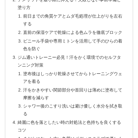
塗り方
前日までの角質ケアとムダ毛処理が仕上がりを左右
する
直前の保湿ケアで乾燥による色ムラを徹底ブロック
ビニール手袋や専用ミトンを活用して手のひらの着
色を防ぐ
ジム通いトレーニー必見！汗をかく環境でのセルフタ
ンニング対策
塗布後はしっかり乾燥させてからトレーニングウェ
アを着る
汗をかきやすい関節部分や首回りは薄めに塗布して
摩擦を減らす
シャワー後のこすり洗いは避け優しく水分を拭き取
る
綺麗に色を落としたい時の対処法と色持ちを良くする
コツ