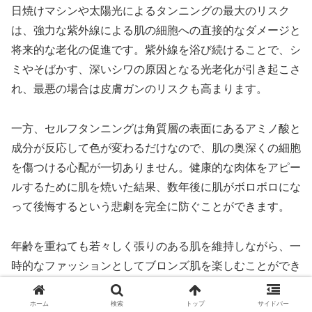
日焼けマシンや太陽光によるタンニングの最大のリスク
は、強力な紫外線による肌の細胞への直接的なダメージと
将来的な老化の促進です。紫外線を浴び続けることで、シ
ミやそばかす、深いシワの原因となる光老化が引き起こさ
れ、最悪の場合は皮膚ガンのリスクも高まります。
一方、セルフタンニングは角質層の表面にあるアミノ酸と
成分が反応して色が変わるだけなので、肌の奥深くの細胞
を傷つける心配が一切ありません。健康的な肉体をアピー
ルするために肌を焼いた結果、数年後に肌がボロボロにな
って後悔するという悲劇を完全に防ぐことができます。
年齢を重ねても若々しく張りのある肌を維持しながら、一
時的なファッションとしてブロンズ肌を楽しむことができ
るのは最大の魅力です。ボディメイクで筋肉を鍛えるのと
同じように、肌の健康も長期的な視点で守り抜くことが真
ホーム
検索
トップ
サイドバー