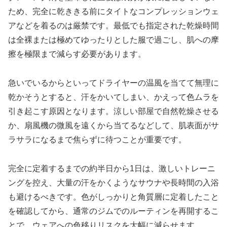
ため、完全に乾ききる前にタイトなコンプレッションウェ
アなどを着るのは厳禁です。最低でも指定された乾燥時間
は全裸または極めてゆったりとした服で過ごし、肌への摩
擦を極限まで減らす必要があります。
急いでいるからといってドライヤーの温風を当てて無理に
乾かそうとすると、汗をかいてしまい、かえって色ムラを
引き起こす原因となります。涼しい部屋で自然乾燥させる
か、扇風機の微風を遠くから当てるなどして、肌表面がサ
ラサラになるまで焦らずに待つことが重要です。
完全に定着するまでの約半日から1日は、激しいトレーニ
ングを控え、大量の汗をかくようなサウナや長時間の入浴
も避けるべきです。色がしっかりと角質層に定着したこと
を確認してから、通常のジムでのルーティンを再開するこ
とで、ウェアへの色移りリスクを大幅に減らせます。