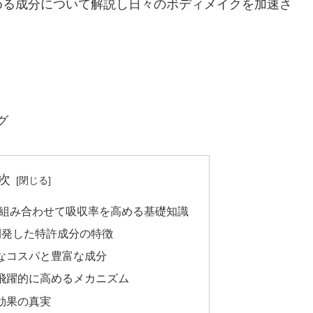
める成分について解説し日々のボディメイクを加速さ
グ
次
を組み合わせて吸収率を高める基礎知識
開発した特許成分の特徴
なコスパと豊富な成分
飛躍的に高めるメカニズム
効果の真実