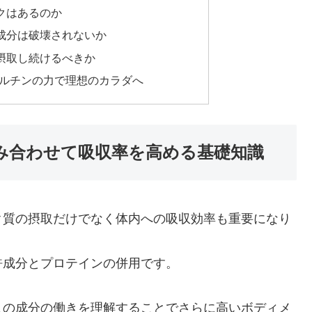
クはあるのか
成分は破壊されないか
摂取し続けるべきか
eルチンの力で理想のカラダへ
み合わせて吸収率を高める基礎知識
ク質の摂取だけでなく体内への吸収効率も重要になり
許成分とプロテインの併用です。
この成分の働きを理解することでさらに高いボディメ