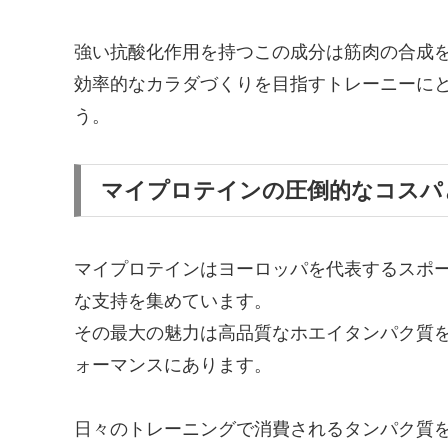
強い抗酸化作用を持つこの成分は筋肉の合成
効率的なカラダづくりを目指すトレーニーに
う。
マイプロテインの圧倒的なコスパ
マイプロテインはヨーロッパを代表するスポ
な支持を集めています。
その最大の魅力は高品質なホエイタンパク質
ォーマンスにあります。
日々のトレーニングで消費されるタンパク質