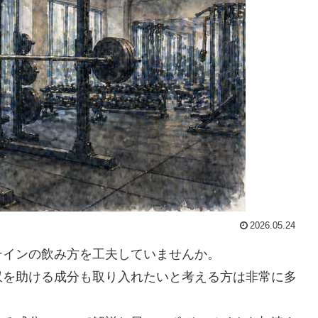
2026.05.24
テインの飲み方を工夫していませんか。
収を助ける成分も取り入れたいと考える方は非常に多