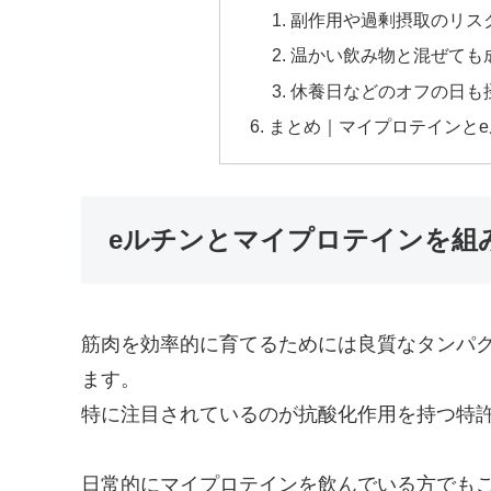
副作用や過剰摂取のリス
温かい飲み物と混ぜても
休養日などのオフの日も
まとめ｜マイプロテインと
eルチンとマイプロテインを組
筋肉を効率的に育てるためには良質なタンパ
ます。
特に注目されているのが抗酸化作用を持つ特
日常的にマイプロテインを飲んでいる方でも