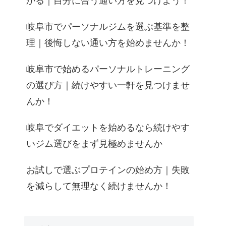
かる｜自分に合う通い方を見つけよう！
岐阜市でパーソナルジムを選ぶ基準を整
理｜後悔しない通い方を始めませんか！
岐阜市で始めるパーソナルトレーニング
の選び方｜続けやすい一軒を見つけませ
んか！
岐阜でダイエットを始めるなら続けやす
いジム選びをまず見極めませんか
お試しで選ぶプロテインの始め方｜失敗
を減らして無理なく続けませんか！