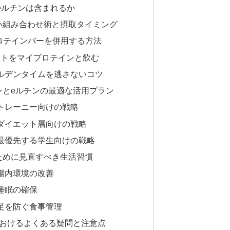
eルチンは含まれるか
い組み合わせ術と摂取タイミング
ロテインバーを併用する方法
ントをマイプロテインと飲む
ルデンタイムを逃さないコツ
ンとeルチンの最適な活用プラン
トレーニー向けの戦略
ダイエット層向けの戦略
最優先する学生向けの戦略
ために見直すべき生活習慣
腸内環境の改善
睡眠の確保
足を防ぐ食事管理
におけるよくある疑問と注意点