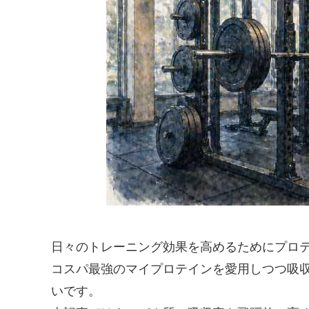
日々のトレーニング効果を高めるためにプロ
コスパ最強のマイプロテインを愛用しつつ吸
いです。