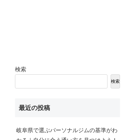
検索
検索
最近の投稿
岐阜県で選ぶパーソナルジムの基準がわ