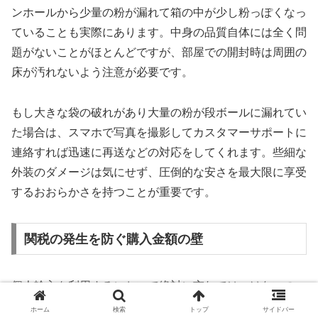
ンホールから少量の粉が漏れて箱の中が少し粉っぽくなっ
ていることも実際にあります。中身の品質自体には全く問
題がないことがほとんどですが、部屋での開封時は周囲の
床が汚れないよう注意が必要です。
もし大きな袋の破れがあり大量の粉が段ボールに漏れてい
た場合は、スマホで写真を撮影してカスタマーサポートに
連絡すれば迅速に再送などの対応をしてくれます。些細な
外装のダメージは気にせず、圧倒的な安さを最大限に享受
するおおらかさを持つことが重要です。
関税の発生を防ぐ購入金額の壁
個人輸入を利用するにおいて絶対に忘れてはいけないの
が、一度の注文金額が一定のラインを超えると関税や消費
ホーム
検索
トップ
サイドバー