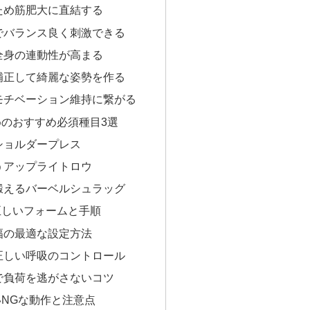
ため筋肥大に直結する
でバランス良く刺激できる
全身の連動性が高まる
補正して綺麗な姿勢を作る
モチベーション維持に繋がる
のおすすめ必須種目3選
ショルダープレス
うアップライトロウ
鍛えるバーベルシュラッグ
正しいフォームと手順
幅の最適な設定方法
正しい呼吸のコントロール
で負荷を逃がさないコツ
NGな動作と注意点