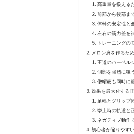
高重量を扱える
前部から後部ま
体幹の安定性と
左右の筋力差を
トレーニングの
メロン肩を作るため
王道のバーベル
側部を強烈に狙
僧帽筋も同時に
効果を最大化する
足幅とグリップ
挙上時の軌道と
ネガティブ動作
初心者が陥りやすい